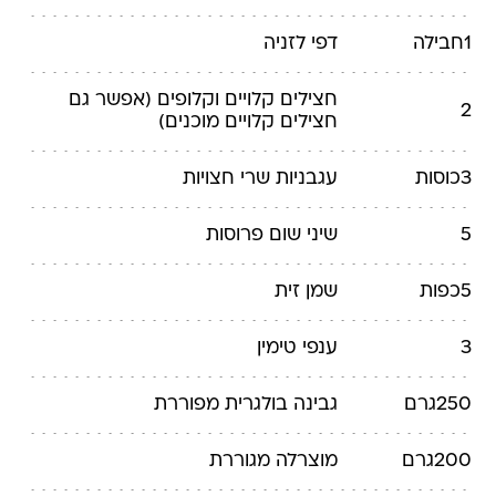
1
חבילה
דפי לזניה
חצילים
קלויים וקלופים (אפשר גם
2
חצילים קלויים מוכנים)
3
כוסות
עגבניות שרי
חצויות
5
שיני שום
פרוסות
5
כפות
שמן זית
3
ענפי טימין
250
גרם
גבינה בולגרית
מפוררת
200
גרם
מוצרלה
מגוררת