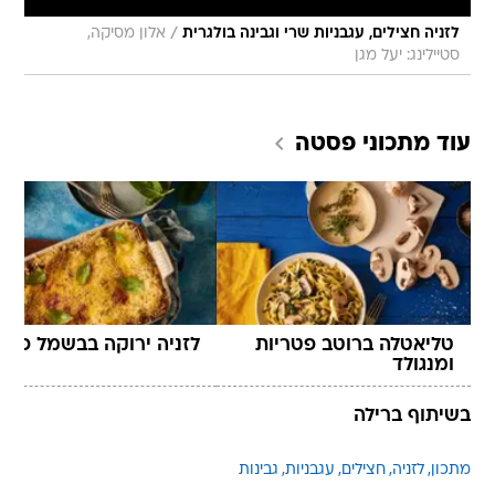
/
לזניה חצילים, עגבניות שרי וגבינה בולגרית
אלון מסיקה,
סטיילינג: יעל מגן
עוד מתכוני
פסטה
טליאטלה ברוטב פטריות
לזניה ירוקה בבשמל פסט
ומנגולד
בשיתוף ברילה
מתכון
לזניה
חצילים
עגבניות
גבינות